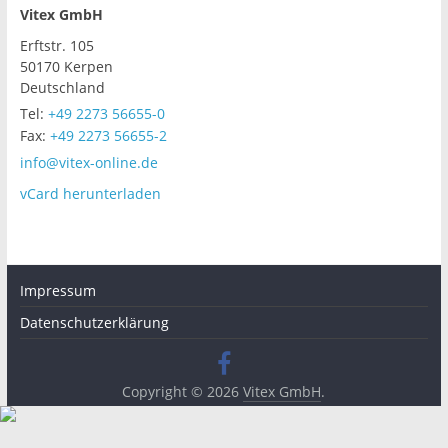
Vitex GmbH
Erftstr. 105
50170
Kerpen
Deutschland
Tel:
+49 2273 56655-0
Fax:
+49 2273 56655-2
info@vitex-online.de
vCard herunterladen
Impressum
Datenschutzerklärung
Copyright © 2026
Vitex GmbH
.