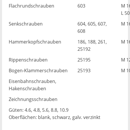
Flachrundschrauben
603
M 1
L 5
Senkschrauben
604, 605, 607,
M 1
608
Hammerkopfschrauben
186, 188, 261,
M 1
25192
Rippenschrauben
25195
M 1
Bogen-Klammerschrauben
25193
M 1
Eisenbahnschrauben,
Hakenschrauben
Zeichnungsschrauben
Güten: 4.6, 4.8, 5.6, 8.8, 10.9
Oberflächen: blank, schwarz, galv. verzinkt